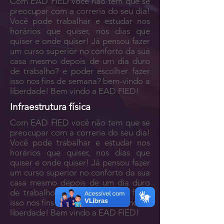
Com EAD FIED você não tem que se
preocupar com a correria do seu dia!
Você pode trabalhar e estudar nos
horários que quiser, nos dias que
quiser e onde quiser! Já pensou fazer
um curso superior no conforto da sua
casa mesmo depois de um dia duro
de trabalho? e poder escolher fazer
isso nos fins de semana? bem-vindo a
liberdade! Bem vindo a EAD FIED!
Infraestrutura física
Com EAD FIED você não tem que se
preocupar com a correria do seu dia!
Você pode trabalhar e estudar nos
horários que quiser, nos dias que
quiser e onde quiser! Já pensou fazer
um curso superior no conforto da sua
casa mesmo depois de um dia duro
de trabalho? e poder escolher fazer
isso nos fins de semana? bem-vindo a
liberdade! Bem vindo a EAD FIED!