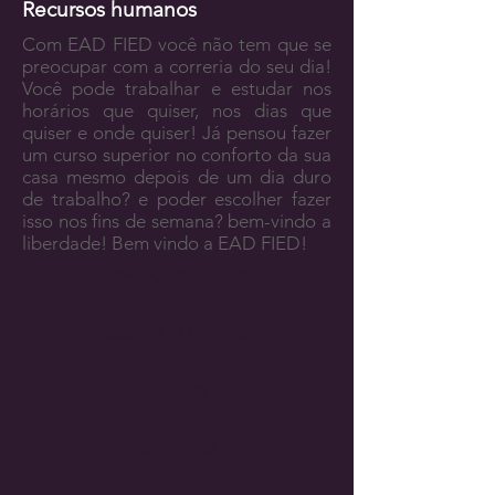
Recursos humanos
Com EAD FIED você não tem que se
preocupar com a correria do seu dia!
Você pode trabalhar e estudar nos
horários que quiser, nos dias que
quiser e onde quiser! Já pensou fazer
um curso superior no conforto da sua
casa mesmo depois de um dia duro
de trabalho? e poder escolher fazer
isso nos fins de semana? bem-vindo a
liberdade! Bem vindo a EAD FIED!
CONHEÇA A FIED EAD
NOSSA METODOLOGIA
CURSOS
CONTATO