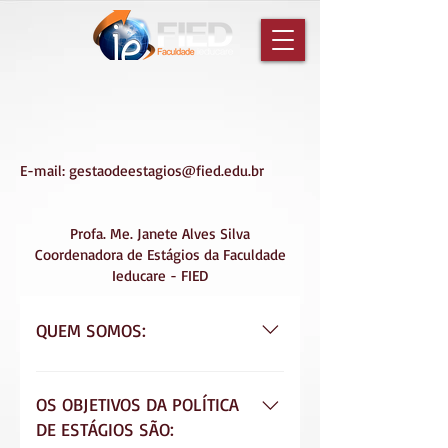
E-mail:
gestaodeestagios@fied.edu.br
Profa. Me. Janete Alves Silva
Coordenadora de Estágios da Faculdade
Ieducare - FIED
QUEM SOMOS:
A Coordenação de Estágios é o
setor responsável pelo
OS OBJETIVOS DA POLÍTICA
gerenciamento das informações
DE ESTÁGIOS SÃO: