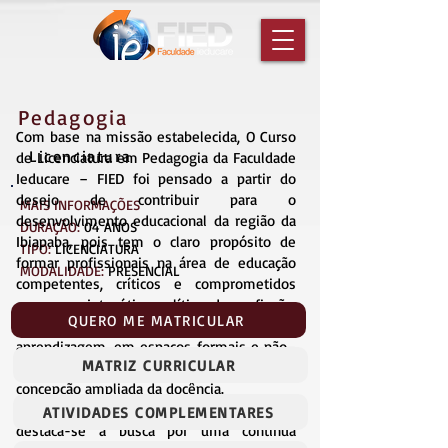
Pedagogia
Com base na missão estabelecida, O Curso
Licenciatura
de Licenciatura em Pedagogia da Faculdade
Ieducare – FIED foi pensado a partir do
desejo de contribuir para o
MAIS INFORMAÇÕES
desenvolvimento educacional da região da
DURAÇÃO:
04 ANOS
Ibiapaba, pois tem o claro propósito de
TIPO:
LICENCIATURA
formar profissionais na área de educação
MODALIDADE:
PRESENCIAL
competentes, críticos e comprometidos
com o projeto ético-político da profissão,
QUERO ME MATRICULAR
capazes de mediar situações de ensino-
aprendizagem, em espaços formais e não–
MATRIZ CURRICULAR
formais de ensino, através de uma
concepção ampliada da docência.
Dentre as concepções que regem o curso,
ATIVIDADES COMPLEMENTARES
destaca-se a busca por uma contínua