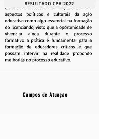
articulação entre a teoria e a prática por
RESULTADO CPA 2022
entendermos esta reflexão-ação acerca dos
aspectos políticos e culturais da ação
educativa como algo essencial na formação
do licenciando, visto que a oportunidade de
vivenciar ainda durante o processo
formativo a prática é fundamental para a
formação de educadores críticos e que
possam intervir na realidade propondo
melhorias no processo educativo.
Campos de Atuação