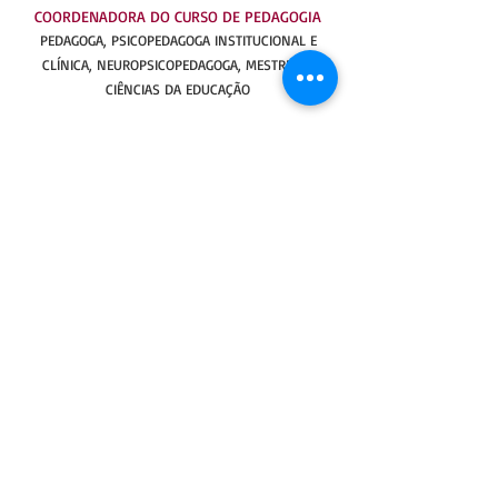
COORDENADORA DO CURSO DE PEDAGOGIA
PEDAGOGA, PSICOPEDAGOGA INSTITUCIONAL E
CLÍNICA, NEUROPSICOPEDAGOGA, MESTRE EM
CIÊNCIAS DA EDUCAÇÃO
O Curso de Licenciatura em Pedagogia da
Faculdade Ieducare – FIED apresenta
estreita relação às Diretrizes Curriculares
para os Cursos de Pedagogia [...] o egresso
do Curso deverá ser um pedagogo
competente e flexível, que tenha
compreensão clara entre sua área de
atuação e o risco da fragmentação dos
saberes, que busca a interdisciplinaridade
do ensino como ferramenta capaz de
desenvolver as competências necessárias
para atuação nos diversos espaços
formativos, atuando com espírito inovador
e contribuindo para o desenvolvimento
educacional da Serra da Ibiapaba e demais
regiões.