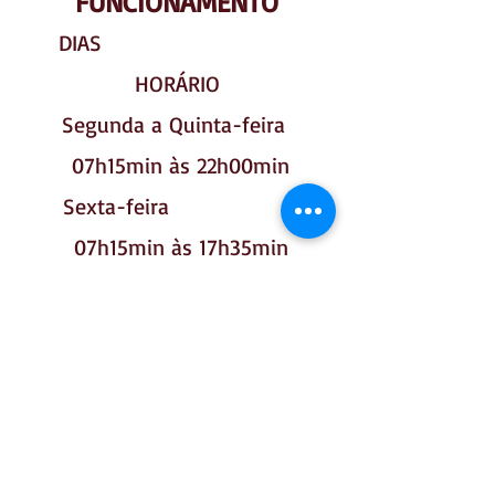
FUNCIONAMENTO
DIAS
HORÁRIO
Segunda a Quinta-feira
07h15min às 22h00min
Sexta-feira
07h15min às 17h35min
a biblioteca reserva-se o direito de
encerrar suas atividades externas 15
minutos antes do expediente, mais
continua trabalhando internamente.
BIBLIOTECA VIRTUAL - SENAC
CONSULTA AO ACERVO