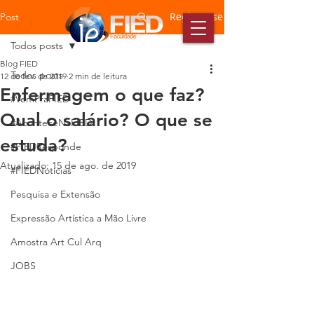
Registre-se
Post
Todos posts
Blog FIED
Todos posts
12 de fev. de 2019
2 min de leitura
Enfermagem o que faz?
#VemPraFIED
Qual o salário? O que se
#AconteceNaFIED
estuda?
#FIEDResponde
Atualizado:
15 de ago. de 2019
#FIEDNotícias
Pesquisa e Extensão
Expressão Artística a Mão Livre
Amostra Art Cul Arq
JOBS