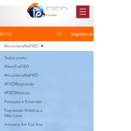
Registre-se
BLOG
#AconteceNaFIED
Todos posts
#VemPraFIED
#AconteceNaFIED
#FIEDResponde
#FIEDNotícias
Pesquisa e Extensão
Expressão Artística a
Mão Livre
Amostra Art Cul Arq