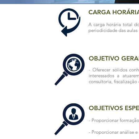
CARGA HORÁRI
A carga horária total d
periodicidade das aulas
OBJETIVO GERA
- Oferecer sólidos con
interessados a atuare
consultoria, fiscalizaçã
OBJETIVOS ESPE
- Proporcionar formação
- Proporcionar análise e 