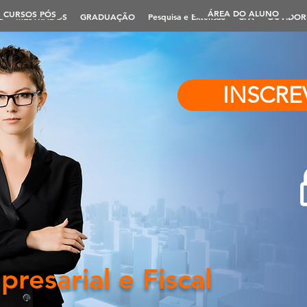
ÁREA DO ALUNO
CURSOS PÓS
L
MESTRADOS
GRADUAÇÃO
Pesquisa e Extensão
CPA
OUVIDOR
INSCRE
presarial e Fiscal