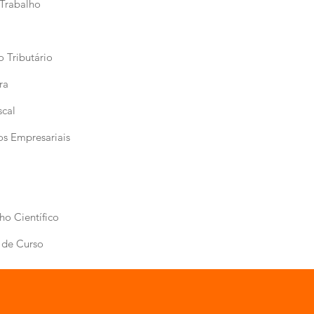
 Trabalho
 Tributário
ra
scal
os Empresariais
ho Científico
 de Curso