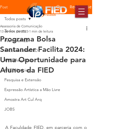
Registre-se
Post
Todos posts
Assessoria de Comunicação
Todos posts
13 de nov. de 2023
1 min de leitura
Programa Bolsa
#VemPraFIED
Santander Facilita 2024:
#AconteceNaFIED
Uma Oportunidade para
#FIEDResponde
Alunos da FIED
#FIEDNotícias
Pesquisa e Extensão
Expressão Artística a Mão Livre
Amostra Art Cul Arq
JOBS
A Faculdade FIED, em parceria com o 