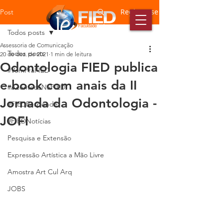
Registre-se
Post
Todos posts
Assessoria de Comunicação
Todos posts
20 de dez. de 2021
1 min de leitura
Odontologia FIED publica
#VemPraFIED
e-book com anais da II
#AconteceNaFIED
Jornada da Odontologia -
#FIEDResponde
JOFI
#FIEDNotícias
Pesquisa e Extensão
Expressão Artística a Mão Livre
Amostra Art Cul Arq
JOBS