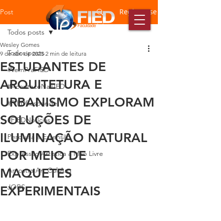
Registre-se
Post
Todos posts
Wesley Gomes
Todos posts
9 de abr. de 2025
2 min de leitura
ESTUDANTES DE
#VemPraFIED
ARQUITETURA E
#AconteceNaFIED
URBANISMO EXPLORAM
#FIEDResponde
SOLUÇÕES DE
#FIEDNotícias
ILUMINAÇÃO NATURAL
Pesquisa e Extensão
POR MEIO DE
Expressão Artística a Mão Livre
MAQUETES
Amostra Art Cul Arq
JOBS
EXPERIMENTAIS