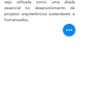
seja utilizada como uma aliada 
essencial no desenvolvimento de 
projetos arquitetônicos sustentáveis e 
humanizados.
#VemPraFIED
#AconteceNaFIED
#FIEDNotícias
Ver tudo
Posts recentes