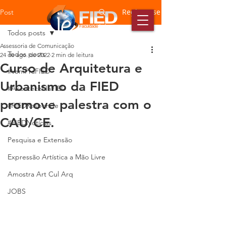
Registre-se
Post
Todos posts
Assessoria de Comunicação
Todos posts
24 de ago. de 2022
2 min de leitura
Curso de Arquitetura e
#VemPraFIED
Urbanismo da FIED
#AconteceNaFIED
promove palestra com o
#FIEDResponde
CAU/CE.
#FIEDNotícias
Pesquisa e Extensão
Expressão Artística a Mão Livre
Amostra Art Cul Arq
JOBS