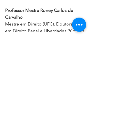
Professor Mestre Roney Carlos de 
Carvalho
Mestre em Direito (UFC). Doutorando 
em Direito Penal e Liberdades Públicas 
(UFBa). Coordenador do NPJ/FIED. 
Professor de Direito Penal e Processual 
Penal da FIED/UNINTA.
Wescley Anderson Rodrigues.
Acadêmico do Curso de Direito da 
FIED. Bolsista do Programa de 
Monitoria Acadêmica (PROMAC) e do 
Programa de Iniciação Científica 
(PROGIC).