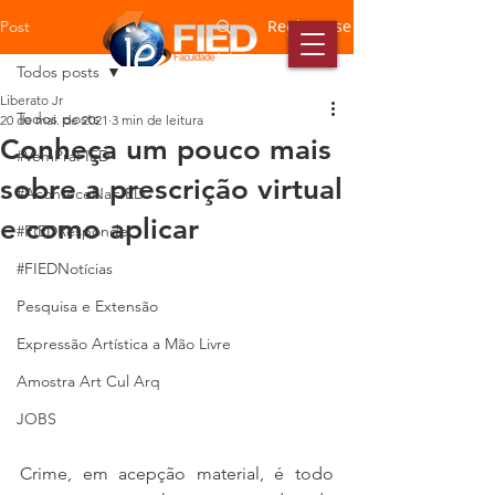
Registre-se
Post
Todos posts
Liberato Jr
Todos posts
20 de mai. de 2021
3 min de leitura
Conheça um pouco mais
#VemPraFIED
sobre a prescrição virtual
#AconteceNaFIED
e como aplicar
#FIEDResponde
#FIEDNotícias
Pesquisa e Extensão
Expressão Artística a Mão Livre
Amostra Art Cul Arq
JOBS
Crime, em acepção material, é todo 