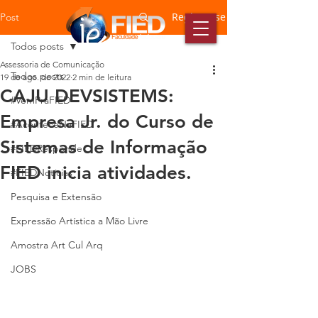
Registre-se
Post
Todos posts
Assessoria de Comunicação
Todos posts
19 de ago. de 2022
2 min de leitura
CAJU DEVSISTEMS:
#VemPraFIED
Empresa Jr. do Curso de
#AconteceNaFIED
Sistemas de Informação
#FIEDResponde
FIED inicia atividades.
#FIEDNotícias
Pesquisa e Extensão
Expressão Artística a Mão Livre
Amostra Art Cul Arq
JOBS