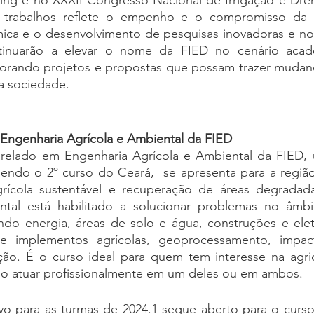
ting e no XXXII Congresso Nacional de Irrigação e Dr
trabalhos reflete o empenho e o compromisso da in
ica e o desenvolvimento de pesquisas inovadoras e nos
inuarão a elevar o nome da FIED no cenário acadê
borando projetos e propostas que possam trazer mudanças
 a sociedade.
Engenharia Agrícola e Ambiental da FIED
relado em Engenharia Agrícola e Ambiental da FIED, 
 sendo o 2º curso do Ceará,  se apresenta para a regi
rícola sustentável e recuperação de áreas degradad
tal está habilitado a solucionar problemas no âmbit
ndo energia, áreas de solo e água, construções e eletri
 e implementos agrícolas, geoprocessamento, impact
ção. É o curso ideal para quem tem interesse na agric
o atuar profissionalmente em um deles ou em ambos.
vo para as turmas de 2024.1 segue aberto para o curso 