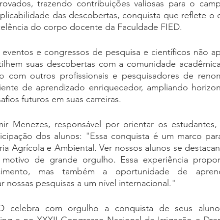
rovados, trazendo contribuições valiosas para o camp
aplicabilidade das descobertas, conquista que reflete 
celência do corpo docente da Faculdade FIED.
 eventos e congressos de pesquisa e científicos não a
tilhem suas descobertas com a comunidade acadêmica
o com outros profissionais e pesquisadores de renom
nte de aprendizado enriquecedor, ampliando horizon
afios futuros em suas carreiras.
r Menezes, responsável por orientar os estudantes, 
ticipação dos alunos: "Essa conquista é um marco para
ia Agrícola e Ambiental. Ver nossos alunos se destaca
 motivo de grande orgulho. Essa experiência propor
cimento, mas também a oportunidade de apren
ar nossas pesquisas a um nível internacional."
D celebra com orgulho a conquista de seus alunos