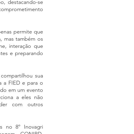
o, destacando-se 
o comprometimento 
penas permite que 
, mas também os 
e, interação que 
tes e preparando 
compartilhou sua 
 a FIED e para o 
ndo em um evento 
ciona a eles não 
der com outros 
 no 8º Inovagri 