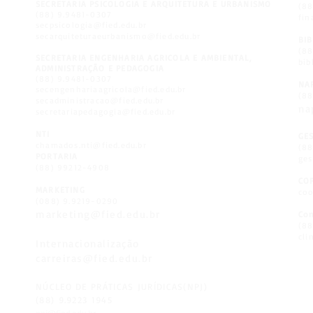
SECRETARIA PSICOLOGIA E ARQUITETURA E URBANISMO
(8
(88) 9.9481-0307
fin
secpsicologia@fied.edu.br
secarquiteturaeurbanismo@fied.edu.br
BI
(88
SECRETARIA ENGENHARIA AGRICOLA E AMBIENTAL,
bib
ADMINISTRAÇÃO E PEDAGOGIA
(88) 9.9481-0307
NA
secengenhariaagricola@fied.edu.br
(8
secadministracao@fied.edu.br
na
secretariapedagogia@fied.edu.br
NTI
GE
chamados.nti@fied.edu.br
(8
PORTARIA
ges
(88) 99212-4908
CO
MARKETING
coo
(088) 9.9219-0290
marketing@fied.edu.br
Con
(88
cli
Internacionalização
carreiras@fied.edu.br
NÚCLEO DE PRÁTICAS JURÍDICAS(NPJ)
(88) 9.9223 1945