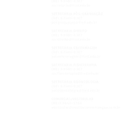
(88) 9.9481-0307
secretaria@fied.edu.br
SECRETARIA PÓS-GRADUAÇÃO
(88) 9.9481-0307
posgraduacao@fied.edu.br
SECRETARIA DIREITO
(88) 9.9481-0307
secdireito@fied.edu.br
SECRETARIA ENFERMAGEM
(88) 9.9481-0307
secenfermagem@fied.edu.br
SECRETARIA FISIOTERAPIA
(88) 9.9481-0307
secfisioterapia@fied.edu.br
SECRETARIA ODONTOLOGIA
(88) 9.9481-0307
secodontologia@fied.edu.br
COMERCIAL/VESTIBULAR
(88)9.9846-5756
vestibular@vestibularemtiangua.com.br