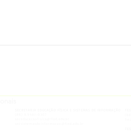
ESTUDANTES DE
ARQUITETURA E
______________________________________
e
URBANISMO RECRIAM
ionais
HABITAÇÕES INDÍGENAS E
COLONIAIS EM ATIVIDADE
SECRETARIA EDUCAÇÃO FÍSICA E SISTEMAS DE INFORMAÇÃO
TE
PRÁTICA
(88) 9.9481-0307
(8
seceducacaofisica@fied.edu.br
fin
secsistemasdeinformacao@fied.edu.br
TE