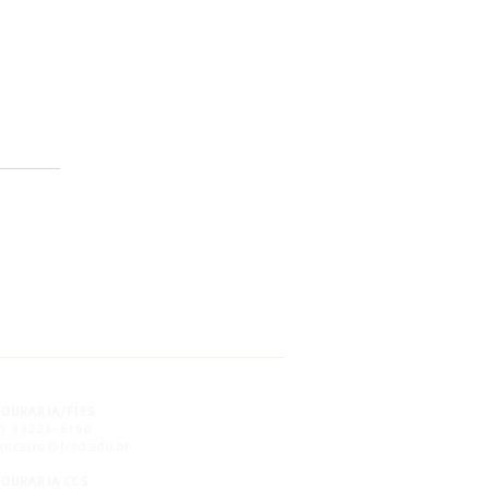
______________________
SOURARIA/FIES
8) 99223-6190
anceiro@fied.edu.br
SOURARIA CCS