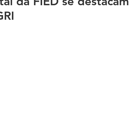
al da FIED se destacam
RI