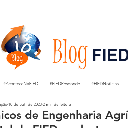
GRADUAÇÃO
Pesquisa e Extensão
CPA
OUVIDORIA
#AconteceNaFIED
#FIEDResponde
#FIEDNotícias
ação
10 de out. de 2023
2 min de leitura
ressão Artística a Mão Livre
Amostra Art Cul Arq
JOBS
cos de Engenharia Agrí