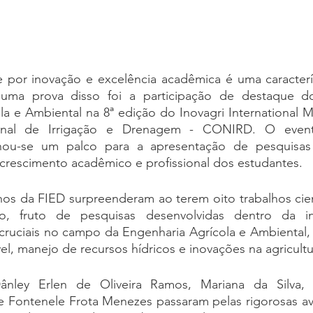
 por inovação e excelência acadêmica é uma caracterís
uma prova disso foi a participação de destaque do
a e Ambiental na 8ª edição do Inovagri International M
nal de Irrigação e Drenagem - CONIRD. O evento,
ornou-se um palco para a apresentação de pesquisa
 crescimento acadêmico e profissional dos estudantes.
nos da FIED surpreenderam ao terem oito trabalhos cien
o, fruto de pesquisas desenvolvidas dentro da ins
ruciais no campo da Engenharia Agrícola e Ambiental, 
vel, manejo de recursos hídricos e inovações na agricult
nley Erlen de Oliveira Ramos, Mariana da Silva, 
e Fontenele Frota Menezes passaram pelas rigorosas ava