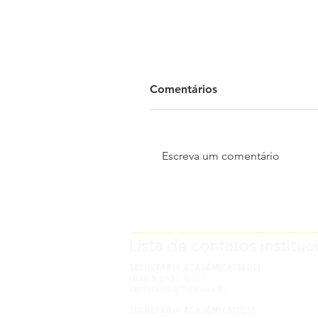
Comentários
Escreva um comentário
Quando a vocação
encontra a prática:
_____________________
Enfermagem Ieducare viv
Lista de contatos instituc
a Cerimônia do Interno
2025.2
SECRETARIA ACADÊMICA(SEDE)
(88) 9.9481-0307
secretaria@fied.edu.br
SECRETARIA ACADÊMICA(CCS)