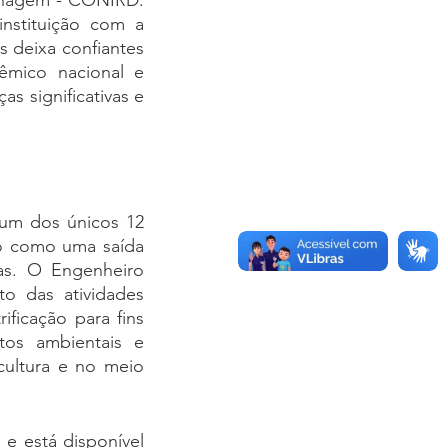
enagem - CONIRD. 
stituição com a 
 deixa confiantes 
mico nacional e 
 significativas e 
um dos únicos 12 
ão como uma saída 
as. O Engenheiro 
o das atividades 
ficação para fins 
os ambientais e 
ultura e no meio 
e está disponível 