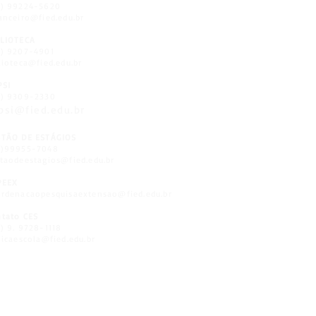
8) 99224-5620
anceiro@fied.edu.br
BLIOTECA
) 9207-4901
lioteca@fied.edu.br
PSI
8) 9309-2330
psi@fied.edu.br
STÃO DE ESTÁGIOS
8)99955-7048
taodeestagios@fied.edu.br
PEEX
rdenacaopesquisaextensao@fied.edu.br
tato CES
) 9. 9728-1118
nicaescola@fied.edu.br