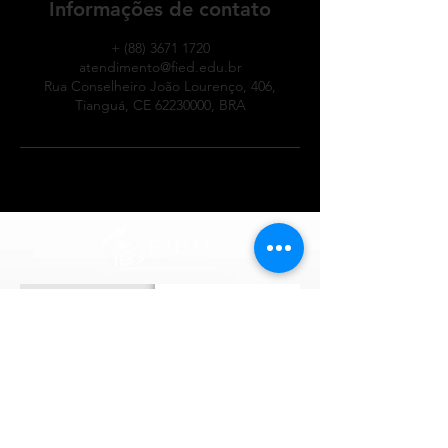
Informações de contato
+ (88) 3671 1720
atendimento@fied.edu.br
Rua Conselheiro João Lourenço, 406,
Tianguá, CE 62230000, BRA