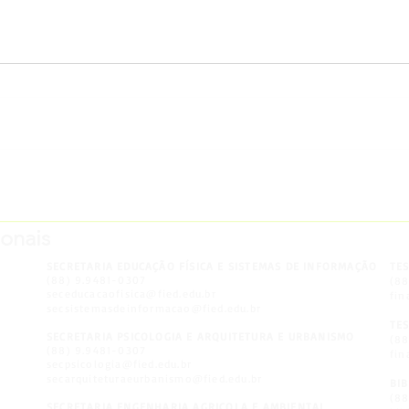
ESTUDANTES DE
ARQUITETURA E
______________________________________
e
URBANISMO RECRIAM
ionais
HABITAÇÕES INDÍGENAS E
COLONIAIS EM ATIVIDADE
SECRETARIA EDUCAÇÃO FÍSICA E SISTEMAS DE INFORMAÇÃO
TE
PRÁTICA
(88) 9.9481-0307
(8
seceducacaofisica@fied.edu.br
fin
secsistemasdeinformacao@fied.edu.br
TE
SECRETARIA PSICOLOGIA E ARQUITETURA E URBANISMO
(8
(88) 9.9481-0307
fin
secpsicologia@fied.edu.br
secarquiteturaeurbanismo@fied.edu.br
BI
(88
SECRETARIA ENGENHARIA AGRICOLA E AMBIENTAL,