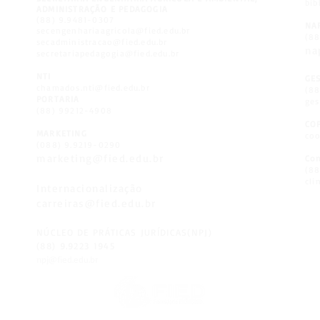
bib
ADMINISTRAÇÃO E PEDAGOGIA
(88) 9.9481-0307
NA
secengenhariaagricola@fied.edu.br
(8
secadministracao@fied.edu.br
na
secretariapedagogia@fied.edu.br
NTI
GE
chamados.nti@fied.edu.br
(8
PORTARIA
ges
(88) 99212-4908
CO
MARKETING
coo
(088) 9.9219-0290
marketing@fied.edu.br
Con
(88
cli
Internacionalização
carreiras@fied.edu.br
NÚCLEO DE PRÁTICAS JURÍDICAS(NPJ)
(88) 9.9223 1945
npj@fied.edu.br