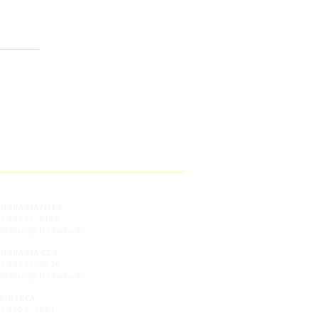
______________________
SOURARIA/FIES
8) 99223-6190
anceiro@fied.edu.br
SOURARIA CCS
8) 99224-5620
anceiro@fied.edu.br
BLIOTECA
) 9207-4901