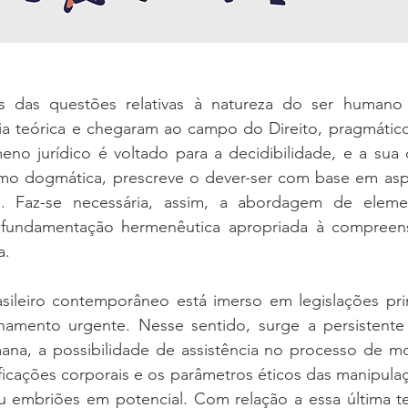
s das questões relativas à natureza do ser humano 
fia teórica e chegaram ao campo do Direito, pragmático
no jurídico é voltado para a decidibilidade, e a sua c
 dogmática, prescreve o dever-ser com base em aspec
. Faz-se necessária, assim, a abordagem de elemen
 fundamentação hermenêutica apropriada à compreens
a. 
asileiro contemporâneo está imerso em legislações prim
namento urgente. Nesse sentido, surge a persistente
mana, a possibilidade de assistência no processo de mo
ficações corporais e os parâmetros éticos das manipula
u embriões em potencial. Com relação a essa última tem