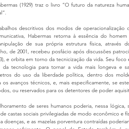
ermas (1929) traz o livro “O futuro da natureza huma
l”. 
balhos descritivos dos modos de operacionalização da
omunicativa, Habermas retorna à essência do homem 
ipulação de sua própria estrutura física, através d
lho, de 2001, recebeu posfácio após discussões patroc
), e orbita em torno da tecnicização da vida. Seu foco é 
o da tecnologia para tornar a vida mais longeva e sau
tros do uso da liberdade política, dentro dos moldes
os avanços técnicos, e, mais especificamente, se este
odos, ou reservados para os detentores de poder aquisit
horamento de seres humanos poderia, nessa lógica, se
de castas sociais privilegiadas de modo econômico e físi
 a doenças, e as mazelas porventura contraídas poderia