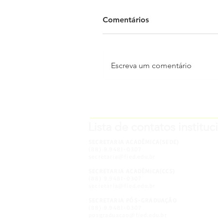
Comentários
Escreva um comentário
Quando a vocação
encontra a prática:
_____________________
Enfermagem Ieducare viv
Lista de contatos instituc
a Cerimônia do Interno
2025.2
SECRETARIA ACADÊMICA(SEDE)
(88) 9.9481-0307
secretaria@fied.edu.br
SECRETARIA ACADÊMICA(CCS)
(88) 9.9481-0307
secretaria@fied.edu.br
SECRETARIA PÓS-GRADUAÇÃO
(88) 9.9481-0307
posgraduacao@fied.edu.br