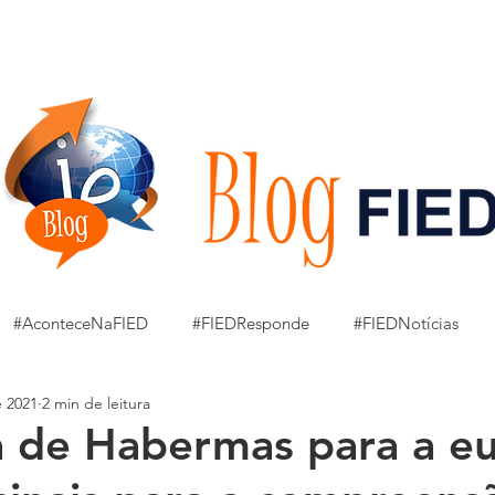
GRADUAÇÃO
Pesquisa e Extensão
CPA
OUVIDORIA
#AconteceNaFIED
#FIEDResponde
#FIEDNotícias
e 2021
2 min de leitura
ressão Artística a Mão Livre
Amostra Art Cul Arq
JOBS
a de Habermas para a e