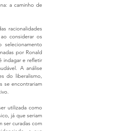
na: a caminho de 
s racionalidades 
ao considerar os 
o selecionamento 
inadas por Ronald 
indagar e refletir 
dável. A análise 
 do liberalismo, 
s se encontrariam 
ivo. 
r utilizada como 
co, já que seriam 
m ser curadas com 