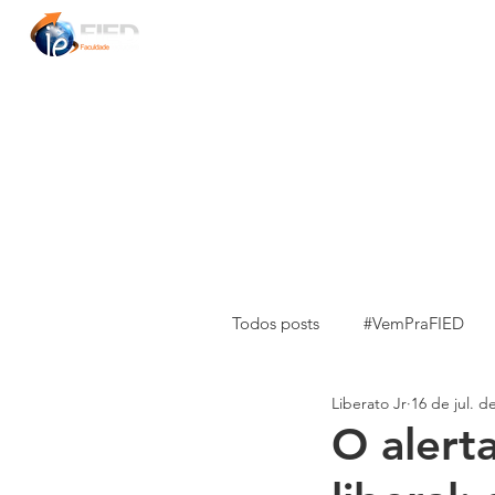
INÍCIO
INSTITUCIONAL
MESTRADOS
Todos posts
#VemPraFIED
Liberato Jr
16 de jul. d
Pesquisa e Extensão
Exp
O alert