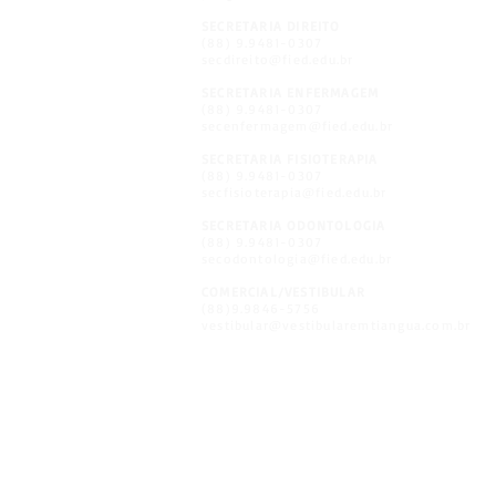
SECRETARIA DIREITO
(88) 9.9481-0307
secdireito@fied.edu.br
SECRETARIA ENFERMAGEM
(88) 9.9481-0307
secenfermagem@fied.edu.br
SECRETARIA FISIOTERAPIA
(88) 9.9481-0307
secfisioterapia@fied.edu.br
SECRETARIA ODONTOLOGIA
(88) 9.9481-0307
secodontologia@fied.edu.br
COMERCIAL/VESTIBULAR
(88)9.9846-5756
vestibular@vestibularemtiangua.com.br