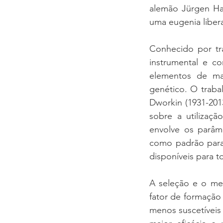
alemão Jürgen Hab
uma eugenia libera
Conhecido por tra
instrumental e c
elementos de man
genético. O traba
Dworkin (1931-2013
sobre a utilizaçã
envolve os parâme
como padrão para 
disponíveis para t
A seleção e o mel
fator de formação 
menos suscetíveis