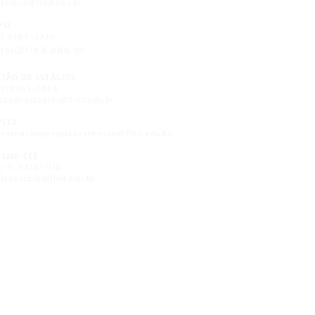
lioteca@fied.edu.br
PSI
8) 9309-2330
psi@fied.edu.br
STÃO DE ESTÁGIOS
8)99955-7048
taodeestagios@fied.edu.br
PEEX
rdenacaopesquisaextensao@fied.edu.br
tato CES
) 9. 9728-1118
nicaescola@fied.edu.br