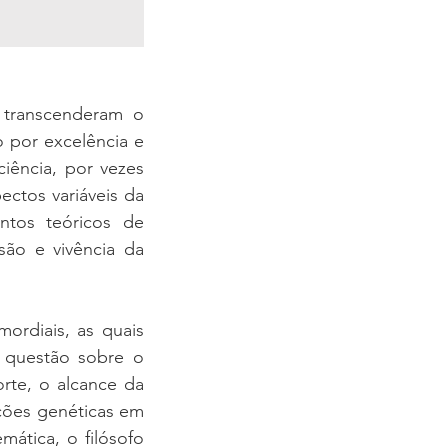
transcenderam o 
 por excelência e 
iência, por vezes 
tos variáveis da 
tos teóricos de 
ão e vivência da 
ordiais, as quais 
 questão sobre o 
rte, o alcance da 
ções genéticas em 
ática, o filósofo 