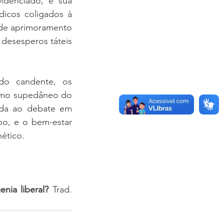
denciado, e sua 
icos coligados à 
 de aprimoramento 
desesperos táteis 
o candente, os 
omo supedâneo do 
ida ao debate em 
po, e o bem-estar 
ético. 
ia liberal?
 Trad. 