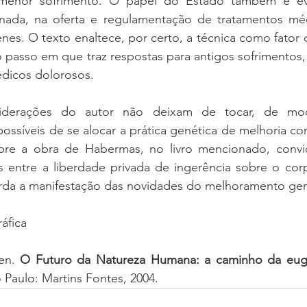
 menor sofrimento. O papel do Estado também é evi
nada, na oferta e regulamentação de tratamentos méd
nes. O texto enaltece, por certo, a técnica como fator
passo em que traz respostas para antigos sofrimentos, 
dicos dolorosos. 
siderações do autor não deixam de tocar, de mod
ssíveis de se alocar a prática genética de melhoria c
sobre a obra de Habermas, no livro mencionado, conv
s entre a liberdade privada de ingerência sobre o cor
da a manifestação das novidades do melhoramento gen
ráfica
n. 
O Futuro da Natureza Humana: a caminho da eugen
o Paulo: Martins Fontes, 2004. 