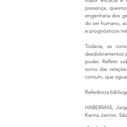
maior eficácia e
presença, questio
engenharia dos ge
do ser humano, ao 
e prognósticos mé
Todavia, as con
desdobramentos po
poder. Refletir 
torno das relaçõe
comum, que aguar
Referência bibliog
HABERMAS, Jürge
Karina Jannini. Sã