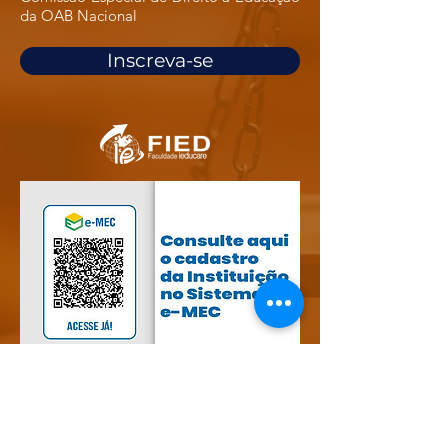
da OAB Nacional
Inscreva-se
FIED - Faculdade IEducare - Tianguá- CE |
Credenciada pela Portaria Ministerial nº 1.000
de 22/10/2007 D.O.U. de 25/10/2007 e
Recredenciada pela Portaria Ministerial nº 182