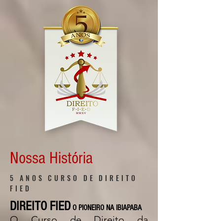
Nossa História
5 ANOS CURSO DE DIREITO
FIED
DIREITO FIED
O PIONEIRO NA IBIAPABA
O Curso de Direito da