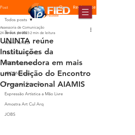
Registre-se
Post
Todos posts
Assessoria de Comunicação
Todos posts
24 de out. de 2023
2 min de leitura
UNINTA reúne
#VemPraFIED
Instituições da
#AconteceNaFIED
Mantenedora em mais
#FIEDResponde
uma Edição do Encontro
#FIEDNotícias
Organizacional AIAMIS
Pesquisa e Extensão
Expressão Artística a Mão Livre
Amostra Art Cul Arq
JOBS