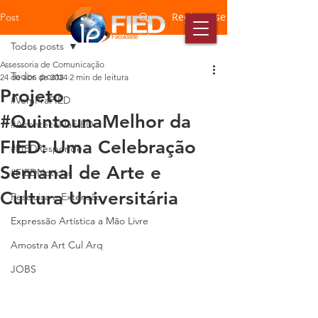
Registre-se
Post
Todos posts
Assessoria de Comunicação
Todos posts
24 de abr. de 2024
2 min de leitura
Projeto
#VemPraFIED
#QuintounaMelhor da
#AconteceNaFIED
FIED: Uma Celebração
#FIEDResponde
Semanal de Arte e
#FIEDNotícias
Cultura Universitária
Pesquisa e Extensão
Expressão Artística a Mão Livre
Amostra Art Cul Arq
JOBS