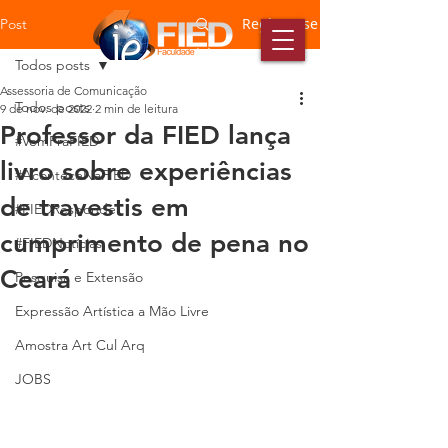
Registre-se
Post
Todos posts
Assessoria de Comunicação
Todos posts
9 de nov. de 2022
2 min de leitura
Professor da FIED lança
#VemPraFIED
livro sobre experiências
#AconteceNaFIED
de travestis em
#FIEDResponde
cumprimento de pena no
#FIEDNotícias
Ceará
Pesquisa e Extensão
Expressão Artística a Mão Livre
Amostra Art Cul Arq
JOBS