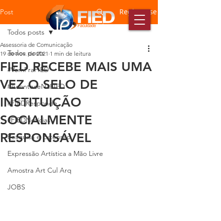
Registre-se
Post
Todos posts
Assessoria de Comunicação
Todos posts
19 de nov. de 2021
1 min de leitura
FIED RECEBE MAIS UMA
#VemPraFIED
VEZ O SELO DE
#AconteceNaFIED
INSTITUIÇÃO
#FIEDResponde
SOCIALMENTE
#FIEDNotícias
RESPONSÁVEL
Pesquisa e Extensão
Expressão Artística a Mão Livre
Amostra Art Cul Arq
JOBS