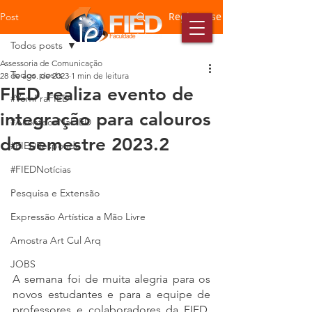
Registre-se
Post
Todos posts
Assessoria de Comunicação
Todos posts
28 de ago. de 2023
1 min de leitura
FIED realiza evento de
#VemPraFIED
integração para calouros
#AconteceNaFIED
do semestre 2023.2
#FIEDResponde
#FIEDNotícias
Pesquisa e Extensão
Expressão Artística a Mão Livre
Amostra Art Cul Arq
JOBS
A semana foi de muita alegria para os 
novos estudantes e para a equipe de 
professores e colaboradores da FIED, 