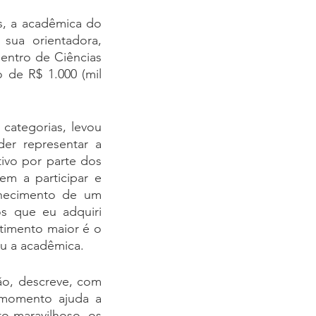
, a acadêmica do 
sua orientadora, 
entro de Ciências 
de R$ 1.000 (mil 
ategorias, levou 
r representar a 
ivo por parte dos 
m a participar e 
nhecimento de um 
 que eu adquiri 
imento maior é o 
ou a acadêmica.
o, descreve, com 
momento ajuda a 
o maravilhoso, os 