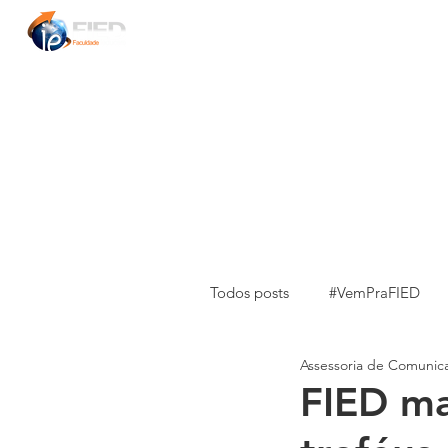
INÍCIO
INSTITUCIONAL
MESTRADOS
Todos posts
#VemPraFIED
Assessoria de Comunic
Pesquisa e Extensão
Exp
FIED ma