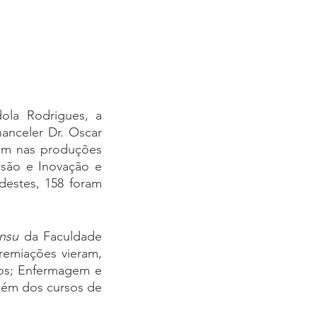
ola Rodrigues, a 
anceler Dr. Oscar 
am nas produções 
nsão e Inovação e 
destes, 158 foram 
ensu
 da Faculdade 
emiações vieram, 
dos; Enfermagem e 
lém dos cursos de 