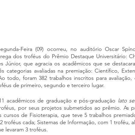
egunda-Feira (09) ocorreu, no auditório Oscar Spínd
rega dos troféus do Prêmio Destaque Universitário: Ch
s Júnior, que agracia os acadêmicos que se destacar
ês categorias avaliadas na premiação: Científico, Exte
Ao todo, foram 382 trabalhos inscritos para avaliação, 
féus de primeiro, segundo e terceiro lugar.
 11 acadêmicos de graduação e pós-graduação 
lato s
oféus, por seus projetos submetidos ao prêmio. As pr
s cursos de Fisioterapia, que teve 5 trabalhos premia
 troféus cada; Sistemas de Informação, com 1 troféu, a
e levaram 3 troféus.