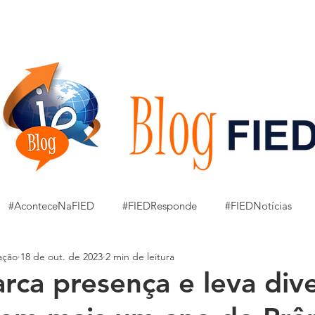
GRADUAÇÃO
Pesquisa e Extensão
CPA
OUVIDORIA
#AconteceNaFIED
#FIEDResponde
#FIEDNotícias
ação
18 de out. de 2023
2 min de leitura
ressão Artística a Mão Livre
Amostra Art Cul Arq
JOBS
rca presença e leva div