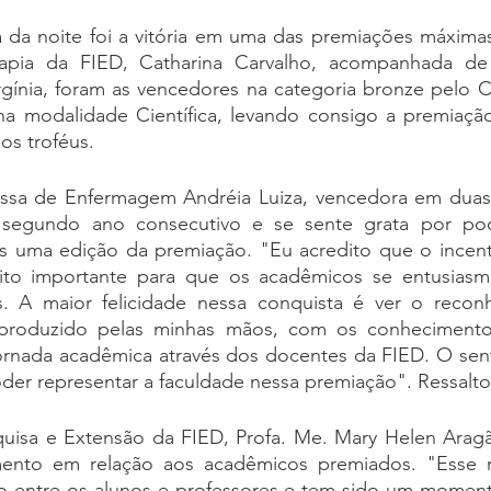
 da noite foi a vitória em uma das premiações máximas
rapia da FIED, Catharina Carvalho, acompanhada de 
rgínia, foram as vencedores na categoria bronze pelo C
a modalidade Científica, levando consigo a premiação 
dos troféus.
sa de Enfermagem Andréia Luiza, vencedora em duas c
segundo ano consecutivo e se sente grata por pode
is uma edição da premiação. "Eu acredito que o incent
ito importante para que os acadêmicos se entusiasme
os. A maior felicidade nessa conquista é ver o reco
 produzido pelas minhas mãos, com os conhecimentos
ornada acadêmica através dos docentes da FIED. O sent
der representar a faculdade nessa premiação". Ressalt
uisa e Extensão da FIED, Profa. Me. Mary Helen Aragã
mento em relação aos acadêmicos premiados. "Esse 
ulo entre os alunos e professores e tem sido um moment