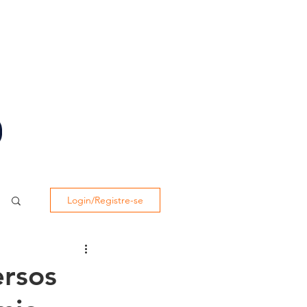
BIBLIOTECA
SISTEMA ACADÊMICO
Login/Registre-se
ersos