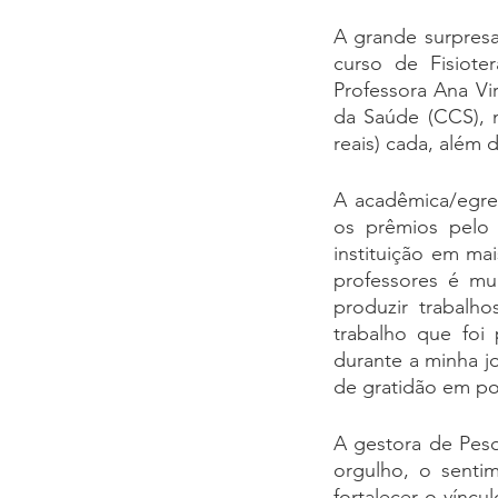
A grande surpresa
curso de Fisiote
Professora Ana Vi
da Saúde (CCS), n
reais) cada, além 
A acadêmica/egres
os prêmios pelo 
instituição em ma
professores é mu
produzir trabalh
trabalho que foi
durante a minha j
de gratidão em po
A gestora de Pesq
orgulho, o senti
fortalecer o vínc