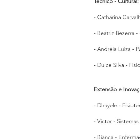
Técnico - Cultural:
- Catharina Carvalh
- Beatriz Bezerra 
- Andréia Luíza - 
- Dulce Silva - Fisi
Extensão e Inovaç
- Dhayele - Fisiote
- Victor - Sistema
- Bianca - Enferma