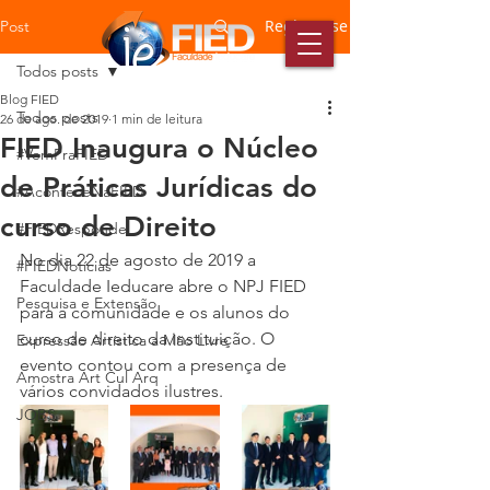
Registre-se
Post
Todos posts
Blog FIED
Todos posts
26 de ago. de 2019
1 min de leitura
FIED Inaugura o Núcleo
#VemPraFIED
de Práticas Jurídicas do
#AconteceNaFIED
curso de Direito
#FIEDResponde
No dia 22 de agosto de 2019 a 
#FIEDNotícias
Faculdade Ieducare abre o NPJ FIED 
Pesquisa e Extensão
para a comunidade e os alunos do 
curso de direito da instituição. O 
Expressão Artística a Mão Livre
evento contou com a presença de 
Amostra Art Cul Arq
vários convidados ilustres.
JOBS