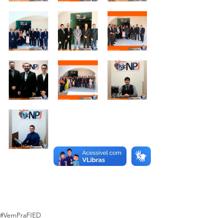
#VemPraFIED