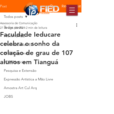
Registre-se
Post
Todos posts
Assessoria de Comunicação
Todos posts
27 de ago. de 2024
2 min de leitura
Faculdade Ieducare
#VemPraFIED
celebra o sonho da
#AconteceNaFIED
colação de grau de 107
#FIEDResponde
alunos em Tianguá
#FIEDNotícias
Pesquisa e Extensão
Expressão Artística a Mão Livre
Amostra Art Cul Arq
JOBS