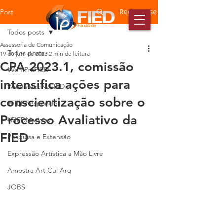
Registre-se
Post
Todos posts
Assessoria de Comunicação
Todos posts
19 de jun. de 2023
2 min de leitura
CPA 2023.1, comissão
#VemPraFIED
intensifica ações para
#AconteceNaFIED
conscientização sobre o
#FIEDResponde
Processo Avaliativo da
#FIEDNotícias
FIED
Pesquisa e Extensão
Expressão Artística a Mão Livre
Amostra Art Cul Arq
JOBS