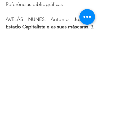
Referências bibliográficas
AVELÃS NUNES, Antonio José. 
O 
Estado Capitalista e as suas máscaras.
 3. 
ed. Rio de Janeiro: Lumen Juris, 2021.
ZUBOFF, Shoshana. 
A era do 
capitalismo de vigilância: a luta por um 
futuro humano na nova fronteira do 
poder. 
Trad. George Schlesinger. Rio 
de Janeiro: Intrínseca, 2020.
Prof. Alberto Dias de Sousa