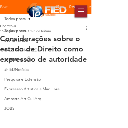
Registre-se
Post
Todos posts
Liberato Jr
Todos posts
16 de jul. de 2021
3 min de leitura
Considerações sobre o
#VemPraFIED
estado de Direito como
#AconteceNaFIED
expressão de autoridade
#FIEDResponde
#FIEDNotícias
Pesquisa e Extensão
Expressão Artística a Mão Livre
Amostra Art Cul Arq
JOBS