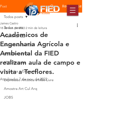
Registre-se
Post
Todos posts
James Castro
Todos posts
18 de out. de 2022
2 min de leitura
Acadêmicos de
#VemPraFIED
Engenharia Agrícola e
#AconteceNaFIED
Ambiental da FIED
#FIEDResponde
realizam aula de campo e
#FIEDNotícias
visita a Tecflores.
Pesquisa e Extensão
Atualizado:
7 de nov. de 2022
Expressão Artística a Mão Livre
Amostra Art Cul Arq
JOBS