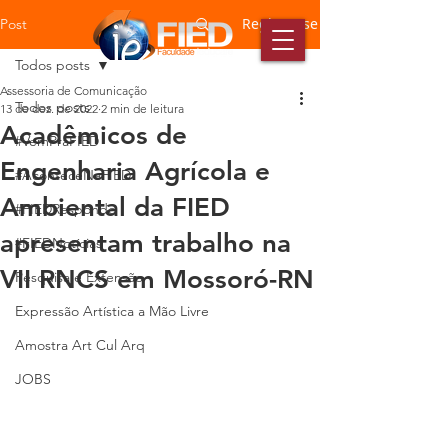
Registre-se
Post
Todos posts
Assessoria de Comunicação
Todos posts
13 de dez. de 2022
2 min de leitura
Acadêmicos de
#VemPraFIED
Engenharia Agrícola e
#AconteceNaFIED
Ambiental da FIED
#FIEDResponde
apresentam trabalho na
#FIEDNotícias
VII RNCS em Mossoró-RN
Pesquisa e Extensão
Expressão Artística a Mão Livre
Amostra Art Cul Arq
JOBS