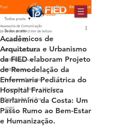
Registre-se
Post
Todos posts
Assessoria de Comunicação
Todos posts
26 de abr. de 2024
2 min de leitura
Acadêmicos de
#VemPraFIED
Arquitetura e Urbanismo
#AconteceNaFIED
da FIED elaboram Projeto
#FIEDResponde
de Remodelação da
#FIEDNotícias
Enfermaria Pediátrica do
Pesquisa e Extensão
Hospital Francisca
Expressão Artística a Mão Livre
Berlarmino da Costa: Um
Amostra Art Cul Arq
JOBS
Passo Rumo ao Bem-Estar
e Humanização.