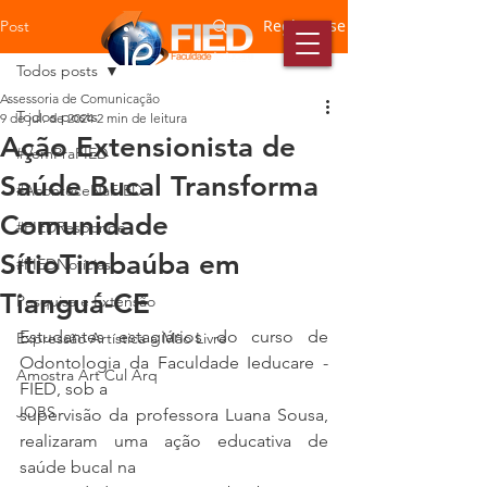
Registre-se
Post
Todos posts
Assessoria de Comunicação
Todos posts
9 de jul. de 2024
2 min de leitura
Ação Extensionista de
#VemPraFIED
Saúde Bucal Transforma
#AconteceNaFIED
Comunidade
#FIEDResponde
SítioTimbaúba em
#FIEDNotícias
Tianguá-CE
Pesquisa e Extensão
Estudantes estagiários do curso de 
Expressão Artística a Mão Livre
Odontologia da Faculdade Ieducare - 
Amostra Art Cul Arq
FIED, sob a
JOBS
supervisão da professora Luana Sousa, 
realizaram uma ação educativa de 
saúde bucal na